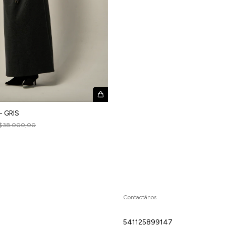
- GRIS
$38.000,00
Contactános
541125899147