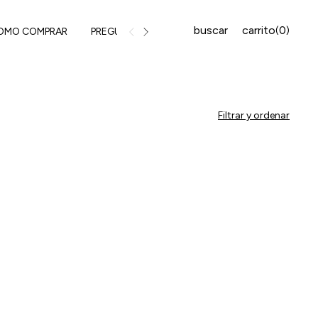
buscar
carrito
0
(
)
OMO COMPRAR
PREGUNTAS FRECUENTES
MEDIOS DE PAGO
Filtrar y ordenar