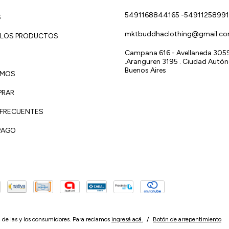
5491168844165 -5491125899
S
mktbuddhaclothing@gmail.c
 LOS PRODUCTOS
Campana 616 - Avellaneda 3059 
.Aranguren 3195 . Ciudad Autó
Buenos Aires
OMOS
PRAR
 FRECUENTES
PAGO
 de las y los consumidores. Para reclamos
ingresá acá.
/
Botón de arrepentimiento