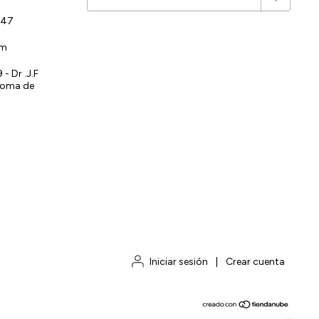
147
om
- Dr .J.F
noma de
Iniciar sesión
|
Crear cuenta