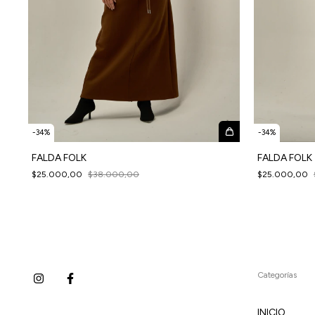
-
34
%
-
34
%
FALDA FOLK
FALDA FOLK 
$25.000,00
$38.000,00
$25.000,00
Categorías
INICIO