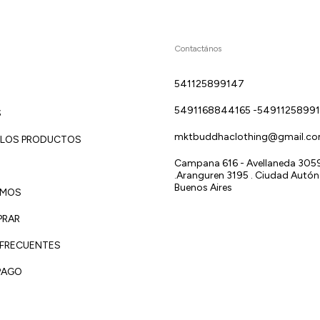
Contactános
541125899147
5491168844165 -5491125899
S
mktbuddhaclothing@gmail.c
 LOS PRODUCTOS
Campana 616 - Avellaneda 3059 
.Aranguren 3195 . Ciudad Autó
Buenos Aires
OMOS
PRAR
 FRECUENTES
PAGO