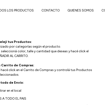
DOS LOS PRODUCTOS
CONTACTO
QUIENES SOMOS
C
 elejí tus Productos:
nizado por categorías según el producto.
seleccioná color, talle y cantidad que deseas y hacé click el
ÑADIR AL CARRITO.
u Carrito de Compras:
hacé click en el Carrito de Compras y controlá tus Productos
leccionados.
étodo de Envío:
irar en el local
S A TODO EL PAIS