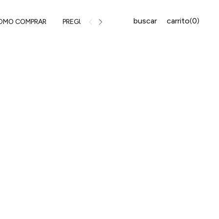
buscar
carrito
0
(
)
OMO COMPRAR
PREGUNTAS FRECUENTES
MEDIOS DE PAGO