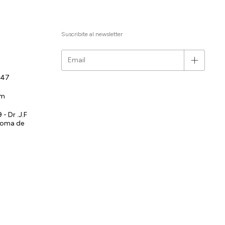
Suscribite al newsletter
147
om
- Dr .J.F
noma de