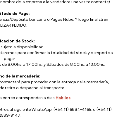
l nombre de la empresa a la vendedora una vez te contacte)
étodo de Pago:
rencia/Depósito bancario o Pagos Nube. Y luego finalizá en
LIZAR PEDIDO.
ficacion de Stock:
 sujeto a disponibilidad.
taremos para confirmar la totalidad del stock y el importe a
pagar.
 de 8.00hs. a 17.00hs. y Sábados de 8.00hs. a 13.00hs.
ho de la mercadería:
contactará para proceder con la entrega de la mercadería,
e retiro o despacho al transporte.
a correo corresponden a dias
Habiles
.
tros al siguiente WhatsApp:
(+54 11) 6884-4165
. o
(+54 11)
2589-9147
.