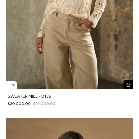
-
31
%
SWEATER MIEL - 0135
$20.000,00
$29.000,00