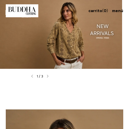
carrito
(
0
)
menú
1
/
3