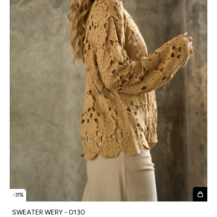
-
31
%
SWEATER WERY - 0130