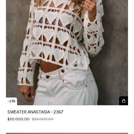
-
23
%
SWEATER ANASTASIA - 2367
$20.000,00
$26.000,00