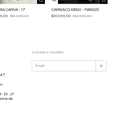
-
6
%
RA CAMVA - 17
CAMISACO KIRNO - FWNS25
00,00
$45.000,00
$30.000,00
$32.000,00
Suscribite al newsletter
147
om
- Dr .J.F
noma de