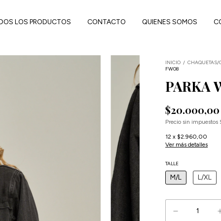
DOS LOS PRODUCTOS
CONTACTO
QUIENES SOMOS
C
INICIO
/
CHAQUETAS/
FW08
PARKA 
$20.000,00
Precio sin impuestos
12
x
$2.960,00
Ver más detalles
TALLE
M/L
L/XL