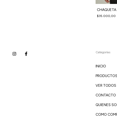
CHAQUETA 
AN - FWNS13
CAMISACO PIRINEO - FWNS10
$35.000,00
.000,00
$35.000,00
Categorías
INICIO
PRODUCTO
VER TODOS
CONTACTO
QUIENES S
COMO COM