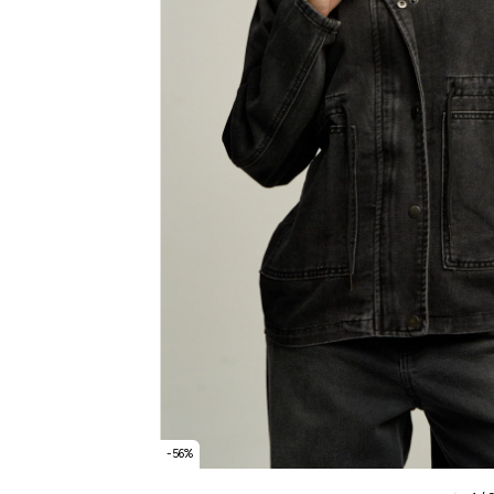
-
56
%