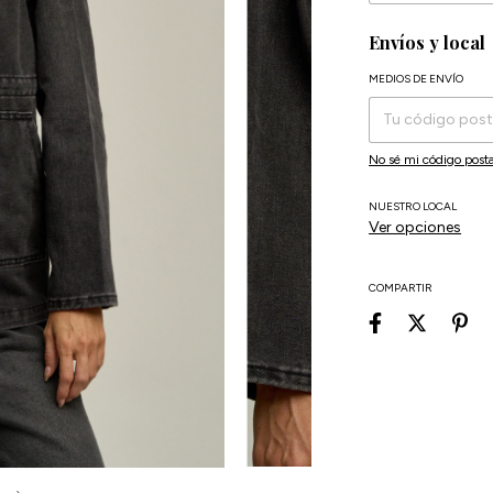
Envíos y local
MEDIOS DE ENVÍO
Entregas para el CP:
No sé mi código posta
NUESTRO LOCAL
Ver opciones
COMPARTIR