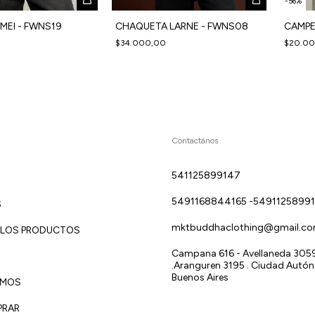
-
56
%
MEI - FWNS19
CHAQUETA LARNE - FWNS08
CAMPE
$34.000,00
$20.0
Contactános
541125899147
5491168844165 -5491125899
S
mktbuddhaclothing@gmail.c
 LOS PRODUCTOS
Campana 616 - Avellaneda 3059 
.Aranguren 3195 . Ciudad Autó
Buenos Aires
OMOS
PRAR