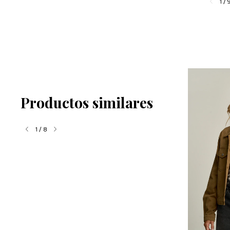
1
/
Productos similares
1
/
8