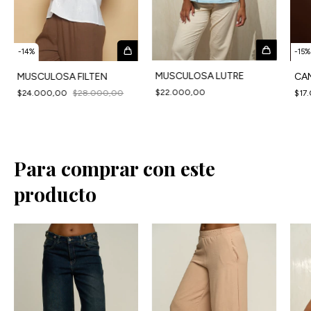
-
14
%
-
15
%
MUSCULOSA LUTRE
MUSCULOSA FILTEN
CAM
$22.000,00
$24.000,00
$28.000,00
$17
Para comprar con este
producto