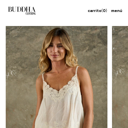
carrito
(
0
)
menú