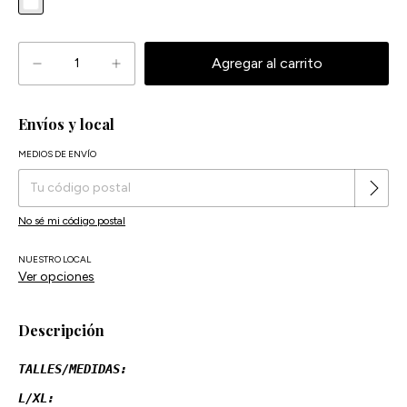
Envíos y local
MEDIOS DE ENVÍO
Cambiar CP
Entregas para el CP:
No sé mi código postal
NUESTRO LOCAL
Ver opciones
Descripción
TALLES/MEDIDAS:
L/XL: