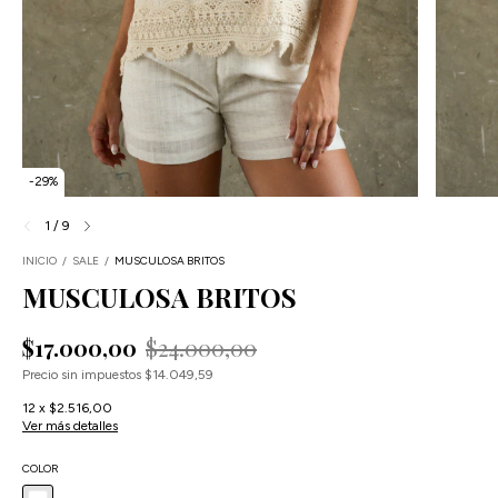
-
29
%
1
/
9
INICIO
/
SALE
/
MUSCULOSA BRITOS
MUSCULOSA BRITOS
$17.000,00
$24.000,00
Precio sin impuestos
$14.049,59
12
x
$2.516,00
Ver más detalles
COLOR