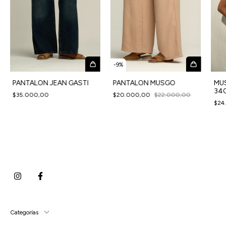
-
9
%
MU
PANTALON JEAN GASTI
PANTALON MUSGO
34
$35.000,00
$20.000,00
$22.000,00
$24
Categorías