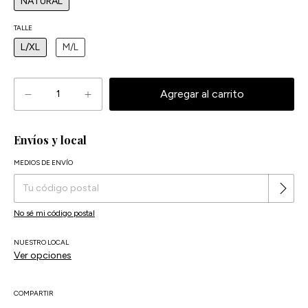
NATURAL
TALLE
L/XL
M/L
Envíos y local
MEDIOS DE ENVÍO
Cambiar CP
Entregas para el CP:
No sé mi código postal
NUESTRO LOCAL
Ver opciones
COMPARTIR