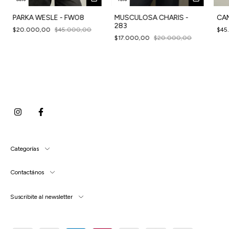
MUSCULOSA CHARIS -
PARKA WESLE - FW08
CAM
283
$20.000,00
$45.000,00
$45
$17.000,00
$20.000,00
Categorías
Contactános
Suscribite al newsletter