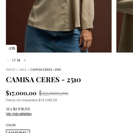
-
23
%
1
/
14
INICIO
/
SALE
/
CAMISA CERES - 2510
CAMISA CERES - 2510
$17.000,00
$22.000,00
Precio sin impuestos
$14.049,59
12
x
$2.516,00
Ver más detalles
COLOR